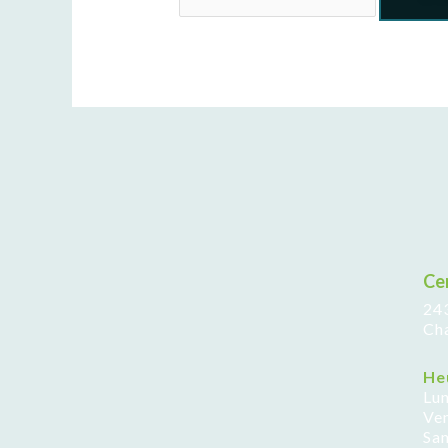
Ce
24
Ch
He
Lun
Ve
Sa