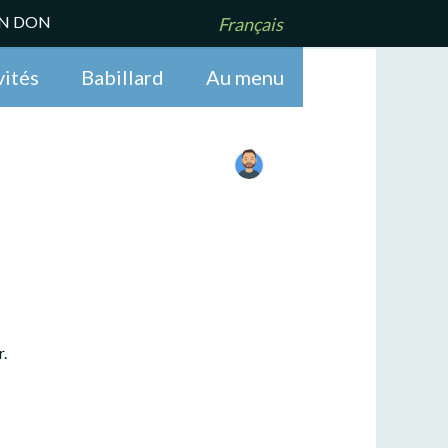
UN DON
Français
vités
Babillard
Au menu
.