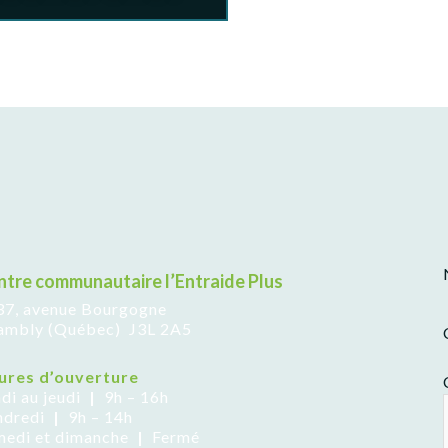
ntre communautaire l’Entraide Plus
37, avenue Bourgogne
ambly (Québec) J3L 2A5
ures d’ouverture
di au jeudi
|
9h – 16h
ndredi
|
9h – 14h
medi et dimanche
|
Fermé