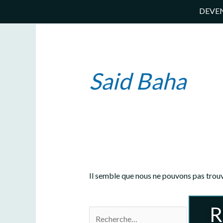
Aller
DEVE
au
Rechercher :
contenu
Said Baha
Il semble que nous ne pouvons pas trouv